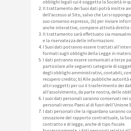
obblighi legali cui è soggetta la Società in 
Il trattamento dei Suoi dati potrà inoltre avv
dell’accesso al Sito, salvo che Lei si oppon
suo consenso espresso, (b) per inviare info
anche interattive, compiere attività dirette d
Il trattamento sarà effettuato sia manualmen
e la riservatezza delle informazioni.
I Suoi dati potranno essere trattati all’inte
formati sugli obblighi della Legge in materia
I dati potranno essere comunicati a terze pa
particolare alle seguenti categorie di sogget
degli obblighi amministrativi, contabili, com
recupero credito; b) Alle pubbliche autorità 
altri soggetti per cui il trasferimento dei dat
all’assolvimento, da parte nostra, delle obb
I suoi dati personali saranno conservati nei 
personali verso Paesi al di fuori dell’Unione
I dati personali che la riguardano saranno c
cessazione del rapporto contrattuale, la Soc
contratto e di legge, anche di tipo fiscale.
Successivamente, i dati personali relativi a