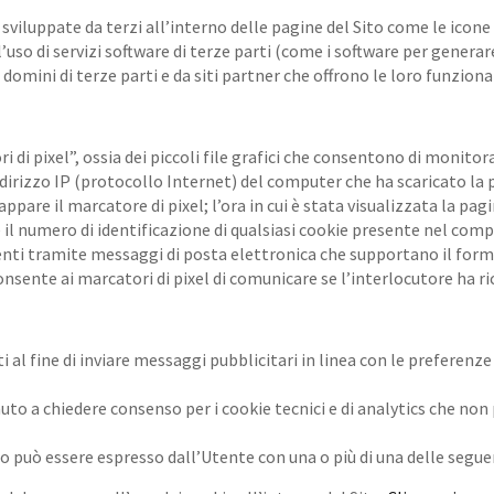
sviluppate da terzi all’interno delle pagine del Sito come le icone
 l’uso di servizi software di terze parti (come i software per genera
 domini di terze parti e da siti partner che offrono le loro funzional
di pixel”, ossia dei piccoli file grafici che consentono di monitora
dirizzo IP (protocollo Internet) del computer che ha scaricato la 
pare il marcatore di pixel; l’ora in cui è stata visualizzata la pagi
e il numero di identificazione di qualsiasi cookie presente nel com
enti tramite messaggi di posta elettronica che supportano il forma
nsente ai marcatori di pixel di comunicare se l’interlocutore ha r
i al fine di inviare messaggi pubblicitari in linea con le preferenz
uto a chiedere consenso per i cookie tecnici e di analytics che non
nso può essere espresso dall’Utente con una o più di una delle segu