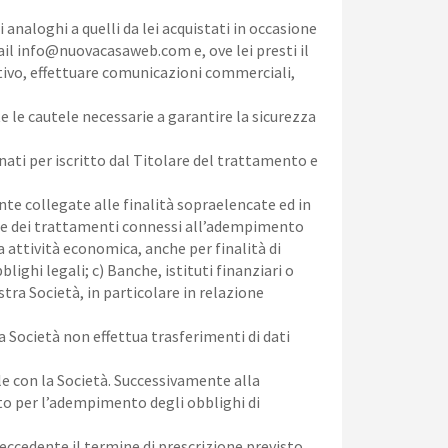
 analoghi a quelli da lei acquistati in occasione
ail info@nuovacasaweb.com e, ove lei presti il
tivo, effettuare comunicazioni commerciali,
 le cautele necessarie a garantire la sicurezza
nati per iscritto dal Titolare del trattamento e
te collegate alle finalità sopraelencate ed in
icate dei trattamenti connessi all’adempimento
 attività economica, anche per finalità di
ighi legali; c) Banche, istituti finanziari o
ostra Società, in particolare in relazione
a Società non effettua trasferimenti di dati
le con la Società. Successivamente alla
tto per l’adempimento degli obblighi di
eccedente il termine di prescrizione previsto