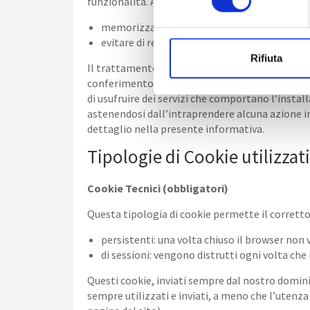
funzionalità. Analizzandoli in maniera particol
e
z
memorizzare le preferenze inserite dal visit
i
evitare di reinserire le stesse informazioni 
o
Rifiuta
Il trattamento è effettuato dal Titolare con st
n
conferimento dei dati è rimesso alla volontà del
e
di usufruire dei servizi che comportano l’install
d
astenendosi dall’intraprendere alcuna azione in
e
dettaglio nella presente informativa.
l
Tipologie di Cookie utilizzati
c
o
Cookie Tecnici (obbligatori)
n
s
Questa tipologia di cookie permette il corretto 
e
persistenti: una volta chiuso il browser no
n
di sessioni: vengono distrutti ogni volta che 
s
o
Questi cookie, inviati sempre dal nostro dominio,
sempre utilizzati e inviati, a meno che l’utenza