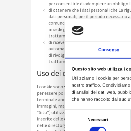
per consentirle di adempiere un obbligo leg
di ottenere che i dati personali che La rig
dati personali, per il periodo necessario a
comunque alla cancellazione dei dati person
in sede giudiziaria; (d) Lei si sia opposto
trattamento rispetto a quelli dell’interess
di ricevere in un formato di uso comune, 
automatizzati, se essi siano trattati in fo
Consenso
di rivolgersi al Garante per la protezione 
trattamento dei Suoi dati personali
Questo sito web utilizza i c
Uso dei cookie
Utilizziamo i cookie per perso
nostro traffico. Condividiamo 
I cookie sono stringhe di testo di piccole dime
di analisi dei dati web, pubbl
per essere poi ritrasmessi agli stessi siti alla 
terminale anche cookie che vengono inviati da sit
che hanno raccolto dal suo uti
immagini, mappe, suoni, specifici link a pagine 
“Sito”) utilizza i cookie per rendere i propri ser
S
inserite delle quantità minime di informazioni n
Necessari
e
nelle directory utilizzate dal browser web dell’Ut
l