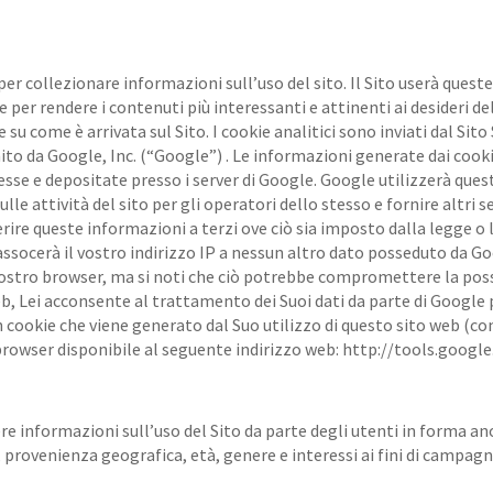
per collezionare informazioni sull’uso del sito. Il Sito userà quest
 e per rendere i contenuti più interessanti e attinenti ai desideri d
su come è arrivata sul Sito. I cookie analitici sono inviati dal Sito 
nito da Google, Inc. (“Google”) . Le informazioni generate dai cooki
se e depositate presso i server di Google. Google utilizzerà ques
le attività del sito per gli operatori dello stesso e fornire altri ser
erire queste informazioni a terzi ove ciò sia imposto dalla legge o 
socerà il vostro indirizzo IP a nessun altro dato posseduto da Goog
stro browser, ma si noti che ciò potrebbe compromettere la possibi
b, Lei acconsente al trattamento dei Suoi dati da parte di Google pe
 cookie che viene generato dal Suo utilizzo di questo sito web (com
per browser disponibile al seguente indirizzo web: http://tools.go
iere informazioni sull’uso del Sito da parte degli utenti in forma a
 provenienza geografica, età, genere e interessi ai fini di campagn