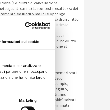
iaria (c.d. diritto di cancellazione);
ei seguenti casi (a) Lei contesti l’esattezza dei
trattamento sia illecito ma Lei si opponga
ccertamento, l’esercizio o la difesa di un diritto
ale prevalenza dei nostri motivi legittimi al
li che La riguardano trattati con mezzi
ilità). Le ricordiamo inoltre che Lei ha diritto
Informazioni sui cookie
 far valere i Suoi diritti in relazione al
l media e per analizzare il
nostri partner che si occupano
litamente al browser), dove vengono memorizzati
azioni che ha fornito loro o
u un sito, l’utente può ricevere sul suo
siedere alcuni elementi (quali, ad esempio,
ito web www.nuovacasaweb.com (di seguito, il
 Gli utenti che visionano il Sito, vedranno
ccoli file di testo denominati “cookie” salvati
Marketing
uso del Sito, altri per abilitare determinate