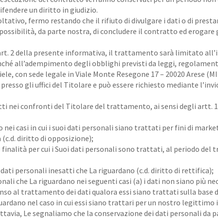
fendere un diritto in giudizio.
ltativo, fermo restando che il rifiuto di divulgare i dati o di prest
sibilità, da parte nostra, di concludere il contratto ed erogare gli
’art. 2 della presente informativa, il trattamento sarà limitato all
, nonché all’adempimento degli obblighi previsti da leggi, regolame
ele, con sede legale in Viale Monte Resegone 17 – 20020 Arese (MI).
resso gli uffici del Titolare e può essere richiesto mediante l’invio
tti nei confronti del Titolare del trattamento, ai sensi degli art
ei casi in cui i suoi dati personali siano trattati per fini di market
 (c.d. diritto di opposizione);
finalità per cui i Suoi dati personali sono trattati, al periodo del 
dati personali inesatti che La riguardano (c.d. diritto di rettifica);
nali che La riguardano nei seguenti casi (a) i dati non siano più nece
senso al trattamento dei dati qualora essi siano trattati sulla base 
ardano nel caso in cui essi siano trattari per un nostro legittimo i
tavia, Le segnaliamo che la conservazione dei dati personali da pa