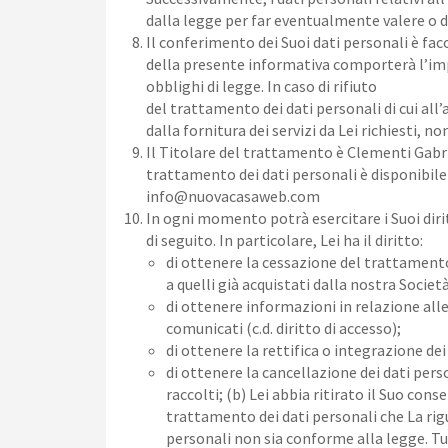
dalla legge per far eventualmente valere o di
Il conferimento dei Suoi dati personali è faco
della presente informativa comporterà l’impos
obblighi di legge. In caso di rifiuto
del trattamento dei dati personali di cui all
dalla fornitura dei servizi da Lei richiesti
Il Titolare del trattamento è Clementi Gabri
trattamento dei dati personali è disponibile p
info@nuovacasaweb.com
In ogni momento potrà esercitare i Suoi diri
di seguito. In particolare, Lei ha il diritto:
di ottenere la cessazione del trattamento n
a quelli già acquistati dalla nostra Società
di ottenere informazioni in relazione alle 
comunicati (c.d. diritto di accesso);
di ottenere la rettifica o integrazione dei 
di ottenere la cancellazione dei dati perso
raccolti; (b) Lei abbia ritirato il Suo con
trattamento dei dati personali che La rigu
personali non sia conforme alla legge. Tut