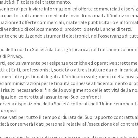
qualità di Titolare del trattamento.
enire: (a) per inviare informazioni ed offerte commerciali di servizi
ga a questo trattamento mediante invio di una mail all’indirizzo em
rmazioni ed offerte commerciali, materiale pubblicitario e informa
i vendita o di collocamento di prodotti o servizi, anche di terzi.
te che utilizzando strumenti elettronici, nell’osservanza di tutte
rno della nostra Società da tutti gli incaricati al trattamento nomi
 di Privacy.
rti, esclusivamente per esigenze tecniche ed operative strettamen
ti: a) Enti, professionisti, società o altre strutture da noi incar
merciali e gestionali legati all’ordinario svolgimento della nostra
ed amministrazioni per le finalità connesse all’adempimento di obbl
i risulti necessario ai fini dello svolgimento delle attività della n
ligazioni contrattuali assunte nei Suoi confronti.
server a disposizione della Società collocati nell’Unione europea. L
 Europea.
onservati per tutto il tempo di durata del Suo rapporto contrattua
ietà conserverà i dati personali relativi all’esecuzione del contra
ll’esecuzione del contratto verranno conservati per un periodo non 