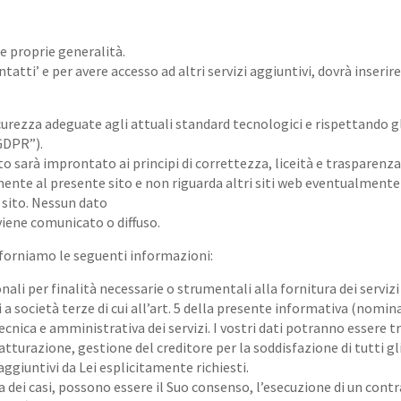
le proprie generalità.
ntatti’ e per avere accesso ad altri servizi aggiuntivi, dovrà inserir
sicurezza adeguate agli attuali standard tecnologici e rispettando 
“GDPR”).
sarà improntato ai principi di correttezza, liceità e trasparenza e
mente al presente sito e non riguarda altri siti web eventualmente 
 sito. Nessun dato
viene comunicato o diffuso.
e forniamo le seguenti informazioni:
nali per finalità necessarie o strumentali alla fornitura dei servizi
 società terze di cui all’art. 5 della presente informativa (nomina
ecnica e amministrativa dei servizi. I vostri dati potranno essere tr
atturazione, gestione del creditore per la soddisfazione di tutti gl
 aggiuntivi da Lei esplicitamente richiesti.
 dei casi, possono essere il Suo consenso, l’esecuzione di un contr