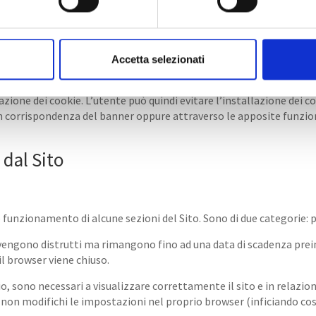
areggiata i nostri cookie permettono di:
atore;
più volte durante la visita, quali ad esempio nome utente e passwor
Accetta selezionati
rumenti automatizzati. Fatta eccezione per i cookie tecnici, stret
 visitatore che decida di navigare sul Sito dopo avere preso vision
azione dei cookie. L’utente può quindi evitare l’installazione dei co
 corrispondenza del banner oppure attraverso le apposite funzioni 
 dal Sito
funzionamento di alcune sezioni del Sito. Sono di due categorie: pe
n vengono distrutti ma rimangono fino ad una data di scadenza pre
il browser viene chiuso.
 sono necessari a visualizzare correttamente il sito e in relazione 
 non modifichi le impostazioni nel proprio browser (inficiando così