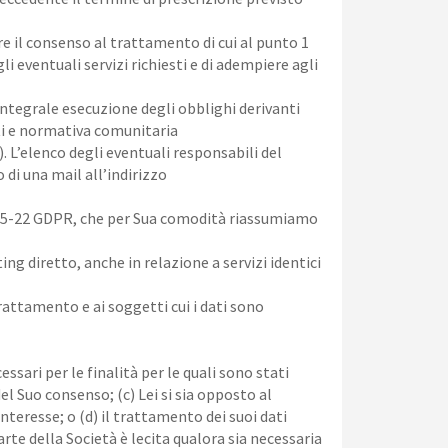
are il consenso al trattamento di cui al punto 1
 eventuali servizi richiesti e di adempiere agli
’integrale esecuzione degli obblighi derivanti
nti e normativa comunitaria
 L’elenco degli eventuali responsabili del
 di una mail all’indirizzo
t. 15-22 GDPR, che per Sua comodità riassumiamo
ing diretto, anche in relazione a servizi identici
trattamento e ai soggetti cui i dati sono
ssari per le finalità per le quali sono stati
del Suo consenso; (c) Lei si sia opposto al
nteresse; o (d) il trattamento dei suoi dati
rte della Società è lecita qualora sia necessaria