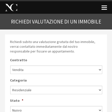
T
o
g
RICHIEDI VALUTAZIONE DI UN IMMOBILE
g
l
e
n
a
Richiedi subito una valutazione gratuita del tuo immobile,
v
verrai contattato immediatamente dal nostro
i
responsabile per fissare un appuntamento.
g
a
Contratto
t
i
o
n
Categoria
Stato
*