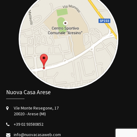
Nuova Casa Arese
V.le Monte Resegone, 17
20020 - Arese (MI)
+39 02 93580852
info@nuovacasaweb.com